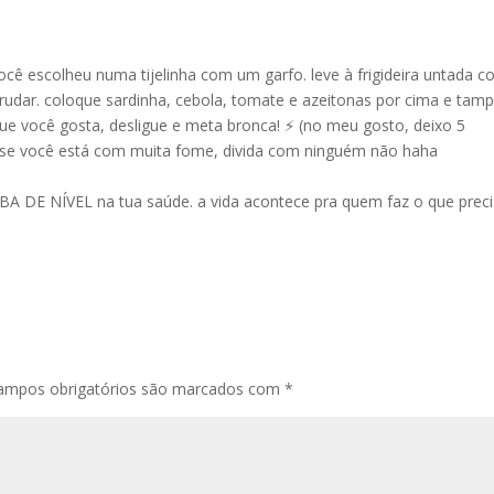
cê escolheu numa tijelinha com um garfo. leve à frigideira untada 
udar. coloque sardinha, cebola, tomate e azeitonas por cima e tamp
ue você gosta, desligue e meta bronca! ⚡️ (no meu gosto, deixo 5
s se você está com muita fome, divida com ninguém não haha
UBA DE NÍVEL na tua saúde. a vida acontece pra quem faz o que prec
ampos obrigatórios são marcados com
*