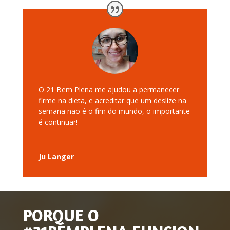
O 21 Bem Plena me ajudou a permanecer
firme na dieta, e acreditar que um deslize na
semana não é o fim do mundo, o importante
é continuar!
Ju Langer
PORQUE O