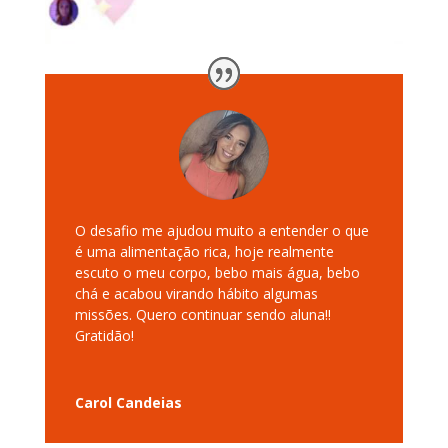
O desafio me ajudou muito a entender o que
é uma alimentação rica, hoje realmente
escuto o meu corpo, bebo mais água, bebo
chá e acabou virando hábito algumas
missões. Quero continuar sendo aluna!!
Gratidão!
Carol Candeias