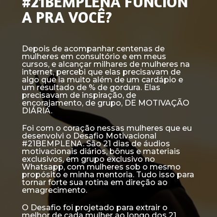
#21BEMPLENA
FUNCION
A PRA VOCÊ?
Depois de acompanhar centenas de
mulheres em consultório e em meus
cursos, e alcançar milhares de mulheres na
internet, percebi que elas precisavam de
algo que ia muito além de um cardápio e
um resultado de % de gordura. Elas
precisavam de inspiração, de
encorajamento, de grupo, DE MOTIVAÇÃO
DIÁRIA.
Foi com o coração nessas mulheres que eu
desenvolvi o Desafio Motivacional
#21BEMPLENA. São 21 dias de áudios
motivacionais diários, bônus e materiais
exclusivos, em grupo exclusivo no
Whatsapp, com mulheres sob o mesmo
propósito e minha mentoria. Tudo isso para
tornar forte sua rotina em direção ao
emagrecimento.
O Desafio foi projetado para extrair o
melhor de cada mulher ao longo dos 21