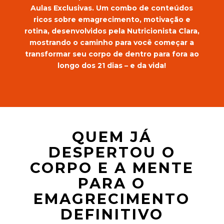
Aulas Exclusivas. Um combo de conteúdos
ricos sobre emagrecimento, motivação e
rotina, desenvolvidos pela Nutricionista Clara,
mostrando o caminho para você começar a
transformar seu corpo de dentro para fora ao
longo dos 21 dias – e da vida!
QUEM JÁ
DESPERTOU O
CORPO E A MENTE
PARA O
EMAGRECIMENTO
DEFINITIVO