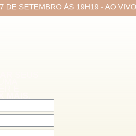
E 17 DE SETEMBRO ÀS 19H19 - AO VIV
IA
R
SEUS
UMA
ER E
X MAIS.