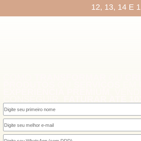
12, 13, 14 
COMO
TRANSFORMAR
OU
CR
PRODUTOS
OU
SERVIÇOS
EM 
EXPERIÊNCIA PREMIUM
, VEND
CONSEGUIR
FATURAR ATÉ 10
Cadastre-se para garantir sua vaga gratuitamente: